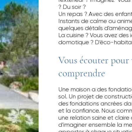
l’extérieur ? Imaginez-vou
? Du soir ?
Un repas ? Avec des enfant
Instants de calme ou anim
quelques détails d’aménag
La cuisine ? Vous avez des 
domotique ? D’éco-habita
Vous écouter pour
comprendre
Une maison a des fondatio
sol. Un projet de construct
des fondations ancrées dan
et la confiance. Nous com
une relation saine et claire
d’imaginer ensemble la mei