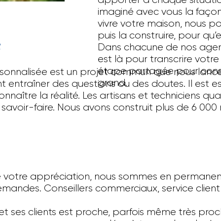
apporter à chaque situatio
imaginé avec vous la faço
vivre votre maison, nous p
puis la construire, pour qu’
e
Dans chacune de nos agenc
est là pour transcrire votre
étape partagée pour const
rsonnalisée est un projet commun que nous lanc
grand.
 entraîner des questions ou des doutes. Il est ess
ître la réalité. Les artisans et techniciens quali
 le savoir-faire. Nous avons construit plus de 6 0
de votre appréciation, nous sommes en permanen
demandes. Conseillers commerciaux, service clien
et ses clients est proche, parfois même très proch